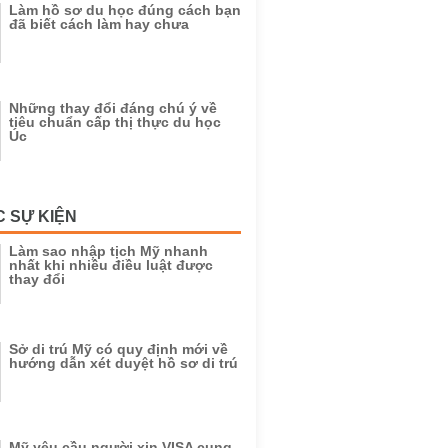
Làm hồ sơ du học đúng cách bạn
đã biết cách làm hay chưa
Những thay đổi đáng chú ý về
tiêu chuẩn cấp thị thực du học
Úc
C SỰ KIỆN
Làm sao nhập tịch Mỹ nhanh
nhất khi nhiều điều luật được
thay đổi
Sở di trú Mỹ có quy định mới về
hướng dẫn xét duyệt hồ sơ di trú
Mỹ yêu cầu người xin VISA cung