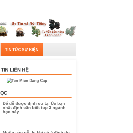
TIN TỨC SỰ KIỆN
TIN LIÊN HỆ
HỌC
Để dễ được định cư tại Úc bạn
nhất định cần biết top 3 ngành
học này
Muôn vàn nỗi lo khi có ý định du