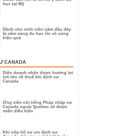
học tại Mỹ
Dành cho sinh viên năm đầu đây
là cẩm nang du học Úc vô cùng
hiệu quả
CƯ CANADA
Diện doanh nhân được hưởng lợi
ích lớn về thuế khi định cư
Canada
Ứng viên nói tiếng Pháp nhập cư
Canada ngoài Quebec sẽ được
miễn điều kiện
Khi nộp hồ sơ xin định cư