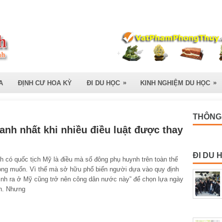
»
»
A
ĐỊNH CƯ HOA KỲ
ĐI DU HỌC
KINH NGHIỆM DU HỌC
THÔNG 
nh nhất khi nhiều điều luật được thay
ĐI DU 
 có quốc tịch Mỹ là điều mà số đông phụ huynh trên toàn thế
ong muốn. Vì thế mà sở hữu phổ biến người dựa vào quy định
sinh ra ở Mỹ cũng trở nên công dân nước này” để chọn lựa ngày
n. Nhưng