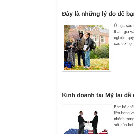
Đây là những lý do để b
Ở bậc sau đ
tham gia và
nghiệm quý 
các cơ hội 
Kinh doanh tại Mỹ lại dễ 
Bác bỏ chế
liên bang v
nhánh trong
sát của hai