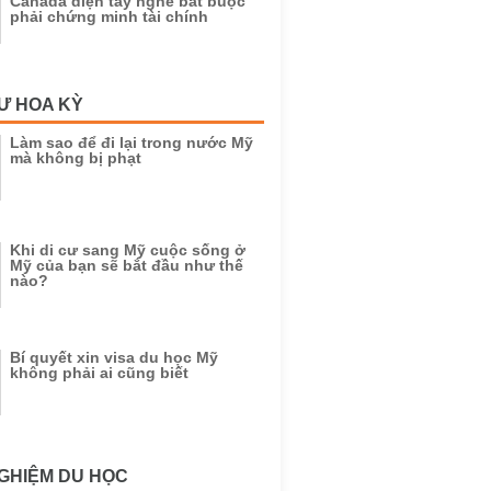
Canada diện tay nghề bắt buộc
phải chứng minh tài chính
Ư HOA KỲ
Làm sao để đi lại trong nước Mỹ
mà không bị phạt
Khi di cư sang Mỹ cuộc sống ở
Mỹ của bạn sẽ bắt đầu như thế
nào?
Bí quyết xin visa du học Mỹ
không phải ai cũng biết
GHIỆM DU HỌC