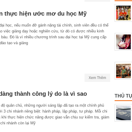
ạn thực hiện ước mơ du học Mỹ
ại học, nếu muốn đỡ gánh nặng tài chính, sinh viên đều có thể
o việc giảng dạy hoặc nghiên cứu, từ đó có được nhiều kinh
báu. Đó là vì nhiều chương trình sau đại học tại Mỹ cung cấp
đào tạo và giảng
Xem Thêm
dàng thành công lý do là vì sao
THỦ TỤ
 độ quân chủ, những người sáng lập đã tạo ra một chính phủ
ới 3 chi nhánh riêng biệt: hành pháp, lập pháp, tư pháp. Mỗi chi
 khi thực hiện chức năng được giao vẫn chịu sự kiểm tra, giám
 chi nhánh còn lại Mỹ