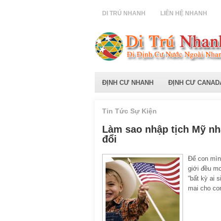
DI TRÚ NHANH
LIÊN HỆ NHANH
ĐỊNH CƯ NHANH
ĐỊNH CƯ CANAD
Tin Tức Sự Kiện
Làm sao nhập tịch Mỹ nha
đổi
Để con mình
giới đều m
“bất kỳ ai 
mai cho co