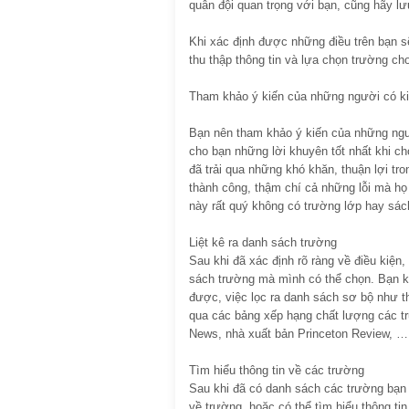
quân đội quan trọng với bạn, cũng hãy lưu
Khi xác định được những điều trên bạn sẽ
thu thập thông tin và lựa chọn trường ch
Tham khảo ý kiến của những người có k
Bạn nên tham khảo ý kiến của những ngườ
cho bạn những lời khuyên tốt nhất khi c
đã trải qua những khó khăn, thuận lợi tro
thành công, thậm chí cả những lỗi mà h
này rất quý không có trường lớp hay sác
Liệt kê ra danh sách trường
Sau khi đã xác định rõ ràng về điều kiệ
sách trường mà mình có thể chọn. Bạn k
được, việc lọc ra danh sách sơ bộ như t
qua các bảng xếp hạng chất lượng các tr
News, nhà xuất bản Princeton Review, …
Tìm hiểu thông tin về các trường
Sau khi đã có danh sách các trường bạn 
về trường, hoặc có thể tìm hiểu thông ti