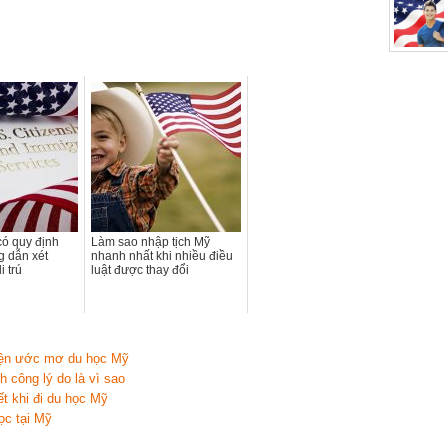
có quy định
Làm sao nhập tịch Mỹ
 dẫn xét
nhanh nhất khi nhiều điều
i trú
luật được thay đổi
hiện ước mơ du học Mỹ
h công lý do là vì sao
ết khi đi du học Mỹ
ọc tại Mỹ