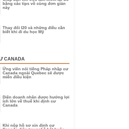
bằng các tips vô cùng đơn giản
này
Thay đổi I20 và những điều cần
biết khi đi du học Mỹ
CƯ CANADA
Ứng viên nói tiếng Pháp nhập cư
Canada ngoài Quebec sẽ được
miễn điều kiện
Diện doanh nhân được hưởng lợi
ích lớn về thuế khi định cư
Canada
Khi nộp hồ sơ xin định cư