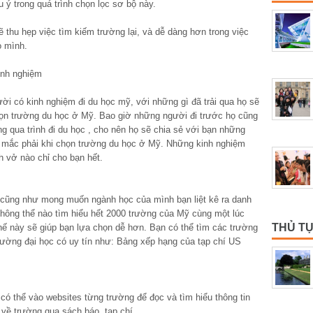
 ý trong quá trình chọn lọc sơ bộ này.
 thu hẹp việc tìm kiếm trường lại, và dễ dàng hơn trong việc
o mình.
inh nghiệm
i có kinh nghiệm đi du học mỹ, với những gì đã trải qua họ sẽ
họn trường du học ở Mỹ. Bao giờ những người đi trước họ cũng
ng qua trình đi du học , cho nên họ sẽ chia sẻ với bạn những
ọ mắc phải khi chọn trường du học ở Mỹ. Những kinh nghiệm
h vở nào chỉ cho bạn hết.
n, cũng như mong muốn ngành học của mình bạn liệt kê ra danh
hông thể nào tìm hiểu hết 2000 trường của Mỹ cùng một lúc
THỦ TỤ
hế này sẽ giúp bạn lựa chọn dễ hơn. Bạn có thể tìm các trường
ường đại học có uy tín như: Bảng xếp hạng của tạp chí US
có thể vào websites từng trường để đọc và tìm hiểu thông tin
n về trường qua sách báo, tạp chí