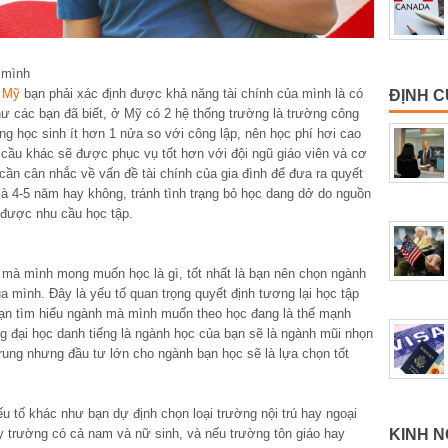
 mình
i Mỹ
bạn phải xác định được khả năng tài chính của mình là có
ĐỊNH C
hư các bạn đã biết, ở Mỹ có 2 hệ thống trường là trường công
ng học sinh ít hơn 1 nửa so với công lập, nên học phí hơi cao
cầu khác sẽ được phục vụ tốt hơn với đội ngũ giáo viên và cơ
cần cân nhắc về vấn đề tài chính của gia đình để đưa ra quyết
 là 4-5 năm hay không, tránh tình trạng bỏ học dang dở do nguồn
 được nhu cầu học tập.
 mà mình mong muốn học là gì, tốt nhất là bạn nên chọn ngành
 mình. Đây là yếu tố quan trọng quyết định tương lại học tập
bạn tìm hiểu ngành mà mình muốn theo học đang là thế mạnh
g đại học danh tiếng là ngành học của bạn sẽ là ngành mũi nhọn
rung nhưng đầu tư lớn cho ngành bạn học sẽ là lựa chọn tốt
u tố khác như bạn dự định chọn loại trường nội trú hay ngoại
KINH N
ay trường có cả nam và nữ sinh, và nếu trường tôn giáo hay