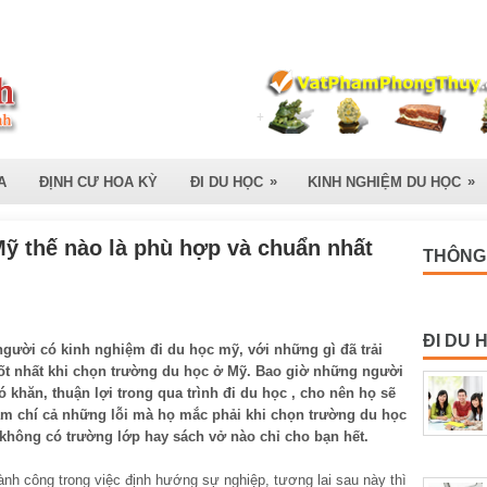
»
»
A
ĐỊNH CƯ HOA KỲ
ĐI DU HỌC
KINH NGHIỆM DU HỌC
Mỹ thế nào là phù hợp và chuẩn nhất
THÔNG 
ĐI DU 
gười có kinh nghiệm đi du học mỹ, với những gì đã trải
ốt nhất khi chọn trường du học ở Mỹ. Bao giờ những người
 khăn, thuận lợi trong qua trình đi du học , cho nên họ sẽ
ậm chí cả những lỗi mà họ mắc phải khi chọn trường du học
không có trường lớp hay sách vở nào chỉ cho bạn hết.
nh công trong việc định hướng sự nghiệp, tương lai sau này thì