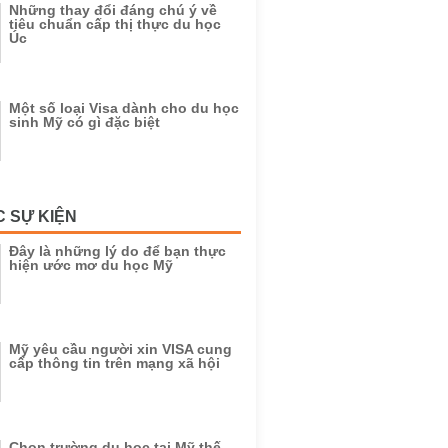
Những thay đổi đáng chú ý về
tiêu chuẩn cấp thị thực du học
Úc
Một số loại Visa dành cho du học
sinh Mỹ có gì đặc biệt
C SỰ KIỆN
Đây là những lý do để bạn thực
hiện ước mơ du học Mỹ
Mỹ yêu cầu người xin VISA cung
cấp thông tin trên mạng xã hội
Chọn trường du học tại Mỹ thế