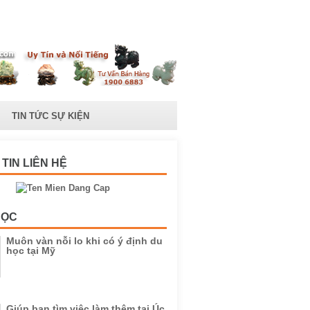
TIN TỨC SỰ KIỆN
TIN LIÊN HỆ
HỌC
Muôn vàn nỗi lo khi có ý định du
học tại Mỹ
Giúp bạn tìm việc làm thêm tại Úc