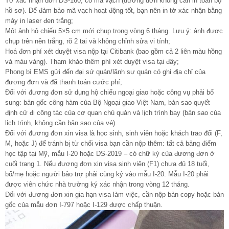
Tờ xác nhận đơn DS-160, có mã vạch (đương đơn không cần in toàn bộ
hồ sơ). Để đảm bảo mã vạch hoạt động tốt, bạn nên in tờ xác nhận bằng
máy in laser đen trắng;
Một ảnh hộ chiếu 5×5 cm mới chụp trong vòng 6 tháng. Lưu ý: ảnh được
chụp trên nền trắng, rõ 2 tai và không chỉnh sửa vi tính;
Hoá đơn phí xét duyệt visa nộp tại Citibank (bao gồm cả 2 liên màu hồng
và màu vàng). Tham khảo thêm phí xét duyệt visa tại đây;
Phong bì EMS gửi đến đại sứ quán/lãnh sự quán có ghi địa chỉ của
đương đơn và đã thanh toán cước phí;
Đối với đương đơn sử dụng hộ chiếu ngoại giao hoặc công vụ phải bổ
sung: bản gốc công hàm của Bộ Ngoại giao Việt Nam, bản sao quyết
định cử đi công tác của cơ quan chủ quản và lịch trình bay (bản sao của
lịch trình, không cần bản sao của vé).
Đối với đương đơn xin visa là học sinh, sinh viên hoặc khách trao đổi (F,
M, hoặc J) để tránh bị từ chối visa bạn cần nộp thêm: tất cả bảng điểm
học tập tại Mỹ, mẫu I-20 hoặc DS-2019 – có chữ ký của đương đơn ở
cuối trang 1. Nếu đương đơn xin visa sinh viên (F1) chưa đủ 18 tuổi,
bố/mẹ hoặc người bảo trợ phải cùng ký vào mẫu I-20. Mẫu I-20 phải
được viên chức nhà trường ký xác nhận trong vòng 12 tháng.
Đối với đương đơn xin gia hạn visa làm việc, cần nộp bản copy hoặc bản
gốc của mẫu đơn I-797 hoặc I-129 được chấp thuận.