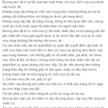
Đương đơn đã ở lại Mỹ quá hạn hoặc khác với mục đích của visa được
cấp trước đó;
Không cung cấp thông tin một cách trung thực (những thông tin trả lời
phỏng vấn không khớp với thông tin được ghi trong đơn);
Không cung cấp đầy đủ bằng chứng, thông tin liên quan đến việc chứng
minh tài chính hoặc quan hệ nhân thân với người bảo lãnh;
Đương đơn đã bị từ chối visa (1 lần hoặc nhiều lần) và khi phỏng vấn lần
gần nhất vẫn chưa giải quyết được lý do chính dẫn đến visa bị từ chối
visa trong (những) lần phỏng vấn trước đó.
Tại sao nhân viên đại sứ quán/lãnh sự quán Mỹ quyết định cấp hoặc từ
chối visa theo cảm tính? Bởi vì đơn xin visa của đương đơn được nộp
qua mạng internet, còn những giấy tờ về nhân thân, gia đình, tài chính,
mục đích đi Mỹ chỉ được chứng minh trong vài phút nhân viên đại sứ
quán/lãnh sự quán phỏng vấn trực tiếp. Do đó, nếu đương đơn không
mang theo đầy đủ những giấy tờ liên quan, hoặc có dấu hiệu trả lời
không thành thật thì khả năng bị từ chối visa sẽ rất cao.
2. Gia hạn visa cần các giấy tờ gì?
Hộ chiếu của đương đơn phải còn hiệu lực ít nhất sáu tháng kể từ ngày
dự tính nhập cảnh vào Mỹ;
Trẻ em phải có hộ chiếu riêng kể cả khi đi cùng với ba mẹ;
Đương đơn nộp các hộ chiếu cũ nếu đã từng được cấp visa Mỹ trong hộ
chiếu cũ;