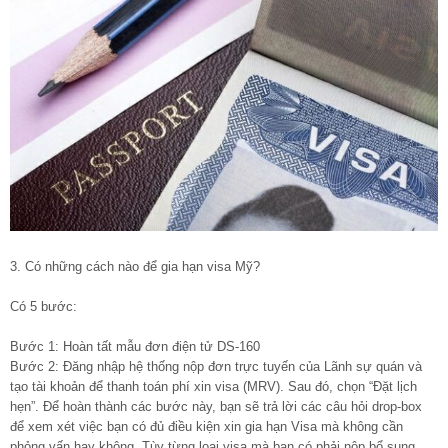
3. Có những cách nào để gia hạn visa Mỹ?
Có 5 bước:
Bước 1: Hoàn tất mẫu đơn điện tử DS-160
Bước 2: Đăng nhập hệ thống nộp đơn trực tuyến của Lãnh sự quán và
tạo tài khoản để thanh toán phí xin visa (MRV). Sau đó, chọn “Đặt lịch
hẹn”. Để hoàn thành các bước này, bạn sẽ trả lời các câu hỏi drop-box
để xem xét việc bạn có đủ điều kiện xin gia hạn Visa mà không cần
phỏng vấn hay không. Tùy từng loại visa mà bạn có phải nộp bổ sung