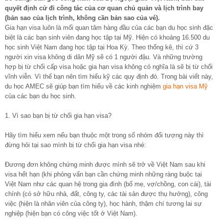
quyết định cử đi công tác của cơ quan chủ quản và lịch trình bay
(bản sao của lịch trình, không cần bản sao của vé).
Gia hạn visa luôn là mối quan tâm hàng đầu của các bạn du học sinh đặc
biệt là các bạn sinh viên đang học tập tại Mỹ. Hiện có khoảng 16.500 du
học sinh Việt Nam đang học tập tại Hoa Kỳ. Theo thống kê, thì cứ 3
người xin visa không di dân Mỹ sẽ có 1 người đậu. Và những trường
hợp bị từ chối cấp visa hoặc gia hạn visa không có nghĩa là sẽ bị từ chối
vĩnh viễn. Vì thế bạn nên tìm hiểu kỹ các quy định đó. Trong bài viết này,
du học AMEC sẽ giúp bạn tìm hiểu về các kinh nghiệm
gia hạn visa Mỹ
của các bạn du học sinh.
1. Vì sao bạn bị từ chối gia hạn visa?
Hãy tìm hiểu xem nếu bạn thuộc một trong số nhóm đối tượng này thì
đừng hỏi tại sao mình bị từ chối gia hạn visa nhé:
Đương đơn không chứng minh được mình sẽ trở về Việt Nam sau khi
visa hết hạn (khi phỏng vấn bạn cần chứng minh những ràng buộc tại
Việt Nam như các quan hệ trong gia đình (bố mẹ, vợ/chồng, con cái), tài
chính (có sở hữu nhà, đất, công ty, các tài sản được thụ hưởng), công
việc (hiện là nhân viên của công ty), học hành, thậm chí tương lai sự
nghiệp (hiện bạn có công việc tốt ở Việt Nam).