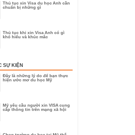
Thủ tục xin Visa du học Anh cần
chuẩn bị những gì
Thủ tục khi xin Visa Anh có gì
khó hiểu và khúc mắc
C SỰ KIỆN
Đây là những lý do để bạn thực
hiện ước mơ du học Mỹ
Mỹ yêu cầu người xin VISA cung
cấp thông tin trên mạng xã hội
Chọn trường du học tại Mỹ thế