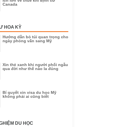
ích lớn về thuế khi định cư
Canada
Ư HOA KỲ
Hướng dẫn bỏ túi quan trọng cho
ngày phỏng vấn sang Mỹ
Xin thẻ xanh khi người phối ngẫu
qua đời như thế nào la đúng
Bí quyết xin visa du học Mỹ
không phải ai cũng biết
GHIỆM DU HỌC