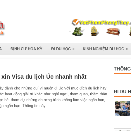
»
»
A
ĐỊNH CƯ HOA KỲ
ĐI DU HỌC
KINH NGHIỆM DU HỌC
THÔNG 
xin Visa du lịch Úc nhanh nhất
ày dành cho những quí vị muốn đi Úc với mục đích du lịch hay
ĐI DU 
ác hoạt động giải trí khác như nghỉ ngơi, tham quan, thăm thân
ạn bè; tham dự những chương trình không làm việc ngắn hạn,
ập ngắn hạn. Thông tin này