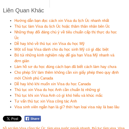
Liên Quan Khác
Hướng dẫn bạn đọc cách xin Visa du lịch Úc nhanh nhất
Thủ tục làm Visa du lịch Úc hoặc thăm thân nhân bên Úc
Những thay đổi đáng chú ý về tiêu chuẩn cấp thị thực du học
Úc
Dễ hay khó về thủ tục xin Visa du học Mỹ
Một số loại Visa dành cho du học sinh Mỹ có gì đặc biệt
Bỏ túi những kinh nghiệm này để gia hạn Visa Mỹ nhanh và
đơn giản
Làm hồ sơ du học đúng cách bạn đã biết cách làm hay chưa
Cho phép SV làm thêm không cần xin giấy phép theo quy định
mới Chính phủ Canada
Dễ hay khó khi muốn xin Visa du học Canada
Thủ tục xin Visa du học Anh cần chuẩn bị những gì
Thủ tục khi xin Visa Anh có gì khó hiểu và khúc mắc
Tư vấn thủ tục xin Visa công tác Anh
Visa sinh viên ngắn hạn là gì? thời hạn loại visa này là bao lâu
hồ sơ làm Visa công tác Úc
,
làm visa nước ngoài nhanh
,
thủ tục làm visa
,
Visa